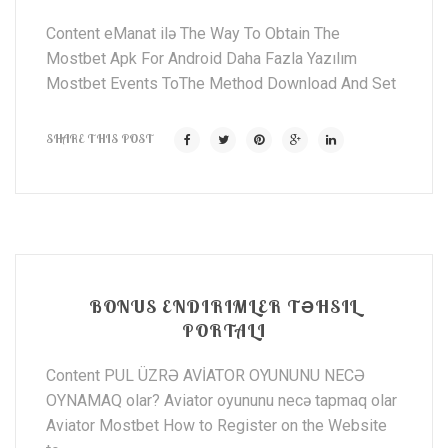
Content eManat ilə The Way To Obtain The
Mostbet Apk For Android Daha Fazla Yazılım
Mostbet Events ToThe Method Download And Set
SHARE THIS POST
BONUS ENDIRIMLER TƏHSIL
PORTALI
Content PUL ÜZRƏ AVİATOR OYUNUNU NECƏ
OYNAMAQ olar? Aviator oyununu necə tapmaq olar
Aviator Mostbet How to Register on the Website