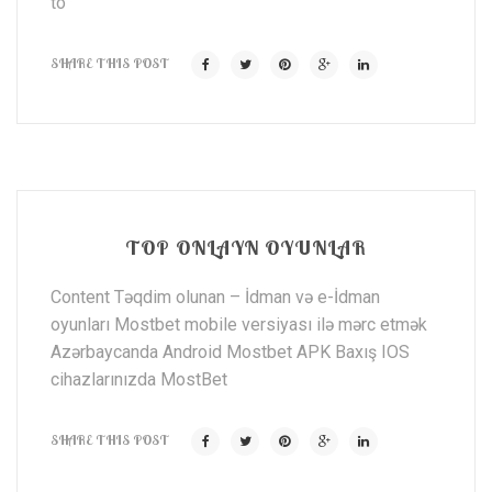
to
SHARE THIS POST
TOP ONLAYN OYUNLAR
Content Təqdim olunan – İdman və e-İdman
oyunları Mostbet mobile versiyası ilə mərc etmək
Azərbaycanda Android Mostbet APK Baxış IOS
cihazlarınızda MostBet
SHARE THIS POST