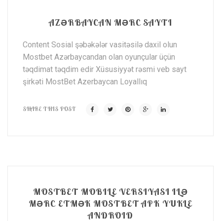
AZƏRBAYCAN MƏRC SAYTI
Content Sosial şəbəkələr vasitəsilə daxil olun
Mostbet Azərbaycandan olan oyunçular üçün
təqdimat təqdim edir Xüsusiyyət rəsmi veb sayt
şirkəti MostBet Azerbaycan Loyallıq
SHARE THIS POST
MOSTBET MOBILE VERSIYASI ILƏ
MƏRC ETMƏK MOSTBET APK YUKLE
ANDROID