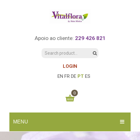
Apoio ao cliente:
229 426 821
LOGIN
EN
FR
DE
PT
ES
0
You have no items in your shopping cart
MENU
0.00
€
SUBTOTAL:
INÍCIO