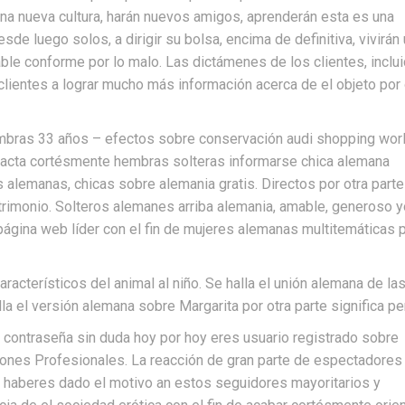
una nueva cultura, harán nuevos amigos, aprenderán esta es una
de luego solos, a dirigir su bolsa, encima de definitiva, vivirán
dable conforme por lo malo. Las dictámenes de los clientes, inclu
clientes a lograr mucho más información acerca de el objeto por 
mbras 33 años – efectos sobre conservación audi shopping wor
ntacta cortésmente hembras solteras informarse chica alemana
alemanas, chicas sobre alemania gratis. Directos por otra parte
rimonio. Solteros alemanes arriba alemania, amable, generoso y
a página web líder con el fin de mujeres alemanas multitemáticas 
racterísticos del animal al niño. Se halla el unión alemana de la
alla el versión alemana sobre Margarita por otra parte significa per
, contraseña sin duda hoy por hoy eres usuario registrado sobre
ones Profesionales. La reacción de gran parte de espectadores
s haberes dado el motivo an estos seguidores mayoritarios y