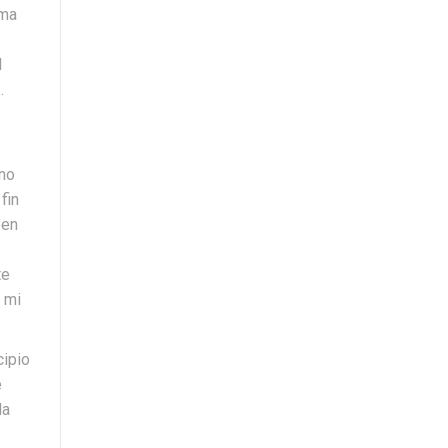
ima
d
…
eno
fin
 en
te
 mi
cipio
e
la