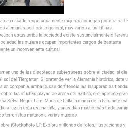
abían casado respetuosamente mujeres noruegas por otra parte
s alemanas son, por lo general, muy varios a las latinas.
ocupan estas arriba la sociedad existe sustancialmente diferent
la sociedad las mujeres ocupan importantes cargos de bastante
nte un inconveniente cultural.
examen una de las discotecas subterráneas sobre el ciudad; al día
el sol del Tiergarten. Si pretende ver la Alemania histórica, date 
as en compañía, arriba Dusseldorf tenéis las insuperables tienda
 sobre las muchas playas de arena del Báltico; o si apetece gra
iosa Selva Negra. Lami Musa se halla la mamá de la habitante má
o a luz an esta es una niña, y unas días mucho más tarde cami
os terroristas mataron a varias mujeres.
obre iStockphoto LP. Explora millones de fotos, ilustraciones y