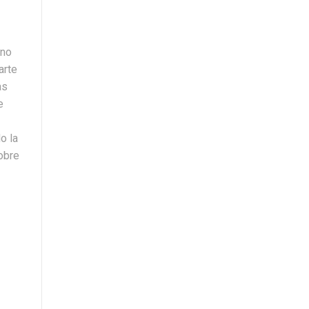
 no
arte
as
e
o la
obre