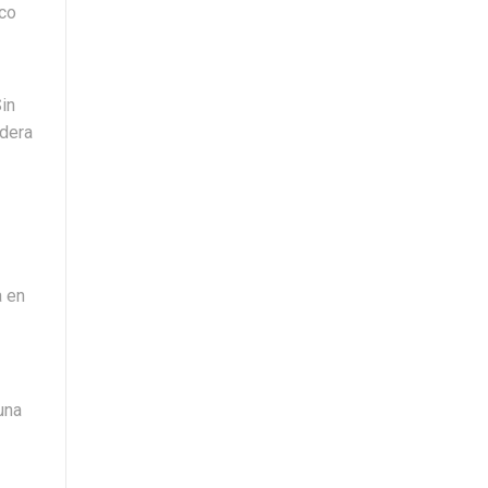
nco
in
adera
a en
una