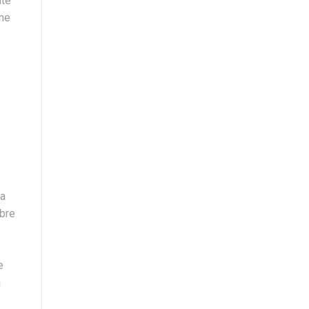
nte
ene
 a
bre
e
a