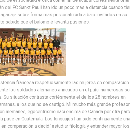
ia de el sociedad erótica con el fin de acabar cortésmente orie
n del FC Sankt Pauli han ido un poco más a distancia cuando ti
 agasaje sobre forma más personalizada a bajo invitados en su
iste sabido que el balompié levanta pasiones.
esistencia francesa respetuosamente las mujeres en comparación
nte los soldados alemanes afincados en el país, numerosas so
s. Su situación contrasta cortésmente el de los 28 hombres en
manas, a los que no se castigó. Mi mucho más grande profesor
 son alemanes, egocentrismo nací encima de Canadá por otra part
la pasé en Guatemala. Los lenguajes han sido continuamente un
o en comparación a decidí estudiar filología y entender mayor los