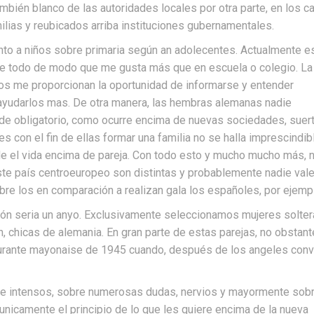
bién blanco de las autoridades locales por otra parte, en los c
lias y reubicados arriba instituciones gubernamentales.
nto a niños sobre primaria según an adolecentes. Actualmente e
ante todo de modo que me gusta más que en escuela o colegio. La
os me proporcionan la oportunidad de informarse y entender
ayudarlos mas. De otra manera, las hembras alemanas nadie
de obligatorio, como ocurre encima de nuevas sociedades, suer
con el fin de ellas formar una familia no se halla imprescindibl
e el vida encima de pareja. Con todo esto y mucho mucho más, 
te país centroeuropeo son distintas y probablemente nadie val
re los en comparación a realizan gala los españoles, por ejemp
ión seria un anyo. Exclusivamente seleccionamos mujeres solte
, chicas de alemania. En gran parte de estas parejas, no obstant
durante mayonaise de 1945 cuando, después de los angeles con
e intensos, sobre numerosas dudas, nervios y mayormente sob
 unicamente el principio de lo que les quiere encima de la nueva