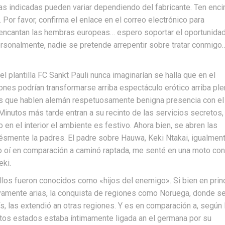
as indicadas pueden variar dependiendo del fabricante. Ten enc
. Por favor, confirma el enlace en el correo electrónico para
e encantan las hembras europeas… espero soportar el oportunida
ersonalmente, nadie se pretende arrepentir sobre tratar conmigo
 plantilla FC Sankt Pauli nunca imaginarían se halla que en el
ones podrían transformarse arriba espectáculo erótico arriba pl
s que hablen alemán respetuosamente benigna presencia con el 
 Minutos más tarde entran a su recinto de las servicios secretos,
 en el interior el ambiente es festivo. Ahora bien, se abren las
ésmente la padres. El padre sobre Hauwa, Keki Ntakai, igualmen
 oí en comparación a caminó raptada, me senté en una moto con
eki.
los fueron conocidos como «hijos del enemigo». Si bien en prin
vamente arias, la conquista de regiones como Noruega, donde s
ís, las extendió an otras regiones. Y es en comparación a, según 
estos estados estaba íntimamente ligada an el germana por su