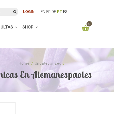
LOGIN
EN
FR
DE
PT
ES
0
SULTAS
SHOP
You have no items in your shopping cart
0.00
€
SUBTOTAL:
Home
/
Uncategorized
/
hicas En Alemanespaoles