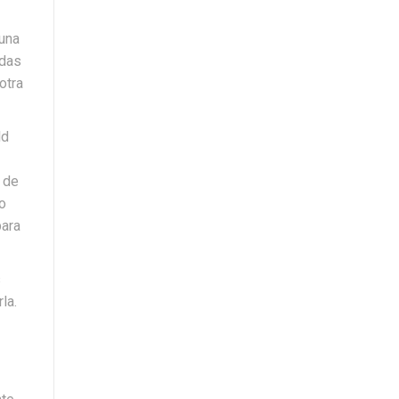
 una
idas
otra
ld
 de
o
para
s
la.