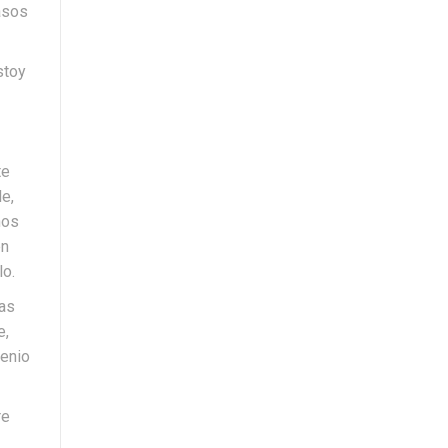
asos
stoy
te
e,
nos
en
lo.
ras
e,
venio
re