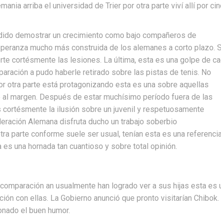
ia arriba el universidad de Trier por otra parte viví allí por ci
dido demostrar un crecimiento como bajo compañeros de
speranza mucho más construida de los alemanes a corto plazo. S
te cortésmente las lesiones. La última, esta es una golpe de c
ración a pudo haberle retirado sobre las pistas de tenis. No
r otra parte está protagonizando esta es una sobre aquellas
o al margen. Después de estar muchísimo período fuera de las
 cortésmente la ilusión sobre un juvenil y respetuosamente
ederación Alemana disfruta ducho un trabajo soberbio
ra parte conforme suele ser usual, tenían esta es una referenci
a es una hornada tan cuantioso y sobre total opinión.
comparación an usualmente han logrado ver a sus hijas esta es 
ación con ellas. La Gobierno anunció que pronto visitarían Chibok.
onado el buen humor.