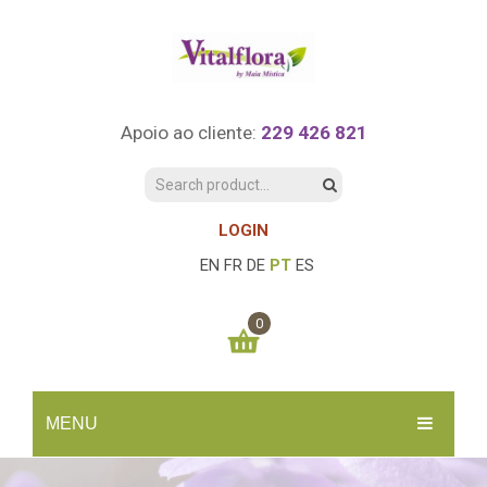
Apoio ao cliente:
229 426 821
LOGIN
EN
FR
DE
PT
ES
0
You have no items in your shopping cart
MENU
0.00
€
SUBTOTAL:
INÍCIO