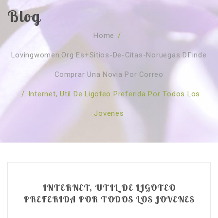
Blog
SOBRE NÓS
Home
/
CURSOS
Quem Somos
Lovingwomen.org Es+sitios-De-Citas-Noruegas DГіnde
TESTE ONLINE
Revenda
Agenda
Comprar Una Novia Por Correo
CONSULTAS
Publicações
Marcação Online
/
Internet, Util De Ligoteo Preferida Por Todos Los
SHOP
Faqs
Florais St. Germain
Florais Sant Germain
Jovenes
CONTACTO
O Fundamento
Barras de Access
Florais St. Germain
Curso Barras Access
Acces Facelifit
Bom coração
Workshops – Agenda
Processos corporais
Livros
Consultas Online
Vários
INTERNET, UTIL DE LIGOTEO
PREFERIDA POR TODOS LOS JOVENES