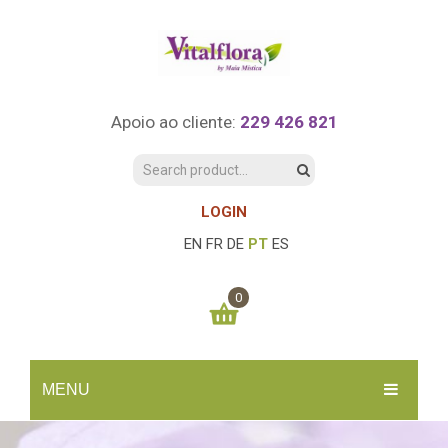
Apoio ao cliente:
229 426 821
LOGIN
EN
FR
DE
PT
ES
0
You have no items in your shopping cart
MENU
0.00
€
SUBTOTAL:
INÍCIO