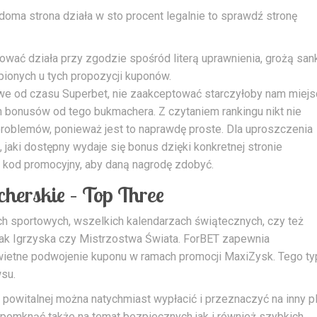
doma strona działa w sto procent legalnie to sprawdź stronę
ować działa przy zgodzie spośród literą uprawnienia, grożą san
pionych u tych propozycji kuponów.
e od czasu Superbet, nie zaakceptować starczyłoby nam miejs
h bonusów od tego bukmachera. Z czytaniem rankingu nikt nie
oblemów, ponieważ jest to naprawdę proste. Dla uproszczenia
aki dostępny wydaje się bonus dzięki konkretnej stronie
st kod promocyjny, aby daną nagrodę zdobyć.
herskie – Top Three
h sportowych, wszelkich kalendarzach świątecznych, czy też
ak Igrzyska czy Mistrzostwa Świata. ForBET zapewnia
świetne podwojenie kuponu w ramach promocji MaxiZysk. Tego ty
su.
powitalnej można natychmiast wypłacić i przeznaczyć na inny pl
pomknąć także na temat bezpiecznych jak i również szybkich