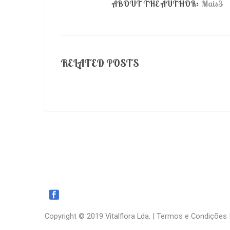
ABOUT THE AUTHOR:
Mais3
RELATED POSTS
Copyright © 2019 Vitalflora Lda. |
Termos e Condições