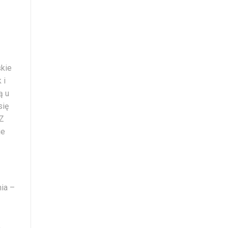
skie
 i
ą u
się
 Z
ie
ia –