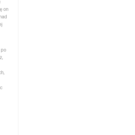
ć
ę on
 nad
ej
 po
ż,
ch,
ąc