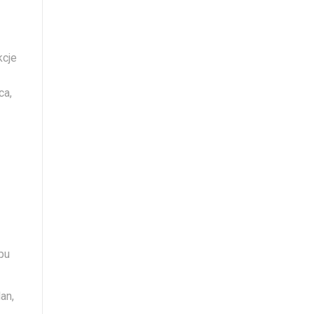
kcje
ca,
pu
an,