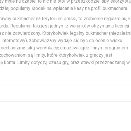
y mnie na czasie, to nic nie stoi w przeszkodzie, aby skorzysta
rdziej popularny środek na wpłacanie kasy na profil bukmachera.
awny bukmacher na terytorium polski, to zrobienie regulaminu, k
rdu. Regulamin taki jest jednym z warunków otrzymania licencji
ez nie zatwierdzony. Którykolwiek legalny bukmacher (niezależn
 internetowy), zobowiązany wydaje się być do ocenie wieku
ć mechanizmy taką weryfikację umożliwiające. Innym programem
chowaniom są limity, które którykolwiek z graczy jest
 konta. Limity dotyczą czasu gry, oraz stawki przeznaczanej w