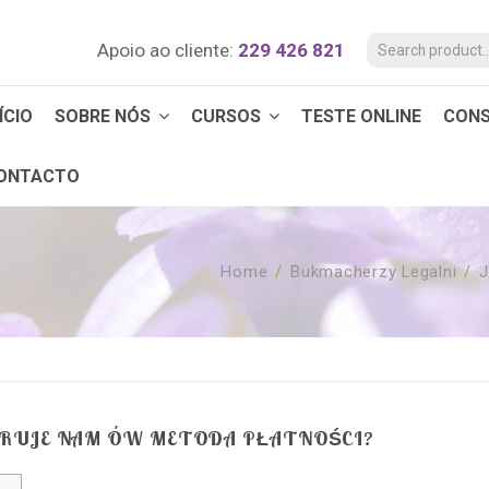
Apoio ao cliente:
229 426 821
ÍCIO
SOBRE NÓS
CURSOS
TESTE ONLINE
CON
ONTACTO
Home
/
Bukmacherzy Legalni
/
J
ERUJE NAM ÓW METODA PŁATNOŚCI?