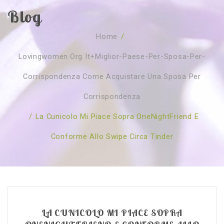
Blog
SOBRE NÓS
Home
/
CURSOS
Quem Somos
Lovingwomen.org It+miglior-Paese-Per-Sposa-Per-
TESTE ONLINE
Revenda
Agenda
Corrispondenza Come Acquistare Una Sposa Per
CONSULTAS
Publicações
Marcação Online
Corrispondenza
SHOP
Faqs
Florais St. Germain
Florais Sant Germain
/
La Cunicolo Mi Piace Sopra OneNightFriend E
CONTACTO
O Fundamento
Barras de Access
Florais St. Germain
Conforme Allo Swipe Circa Tinder
Curso Barras Access
Acces Facelifit
Bom coração
Workshops – Agenda
Processos corporais
Livros
Consultas Online
Vários
LA CUNICOLO MI PIACE SOPRA