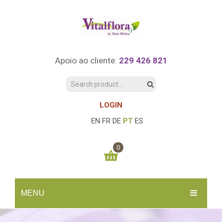
Apoio ao cliente:
229 426 821
LOGIN
EN
FR
DE
PT
ES
0
You have no items in your shopping cart
MENU
0.00
€
SUBTOTAL:
INÍCIO