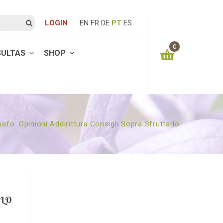
LOGIN
EN
FR
DE
PT
ES
0
SULTAS
SHOP
You have no items in your shopping cart
0.00
€
SUBTOTAL:
afo: Opinioni Addirittura Consigli Sopra Sfruttarlo
RLO