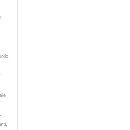
o
uardo
o
ale
‘
nti,