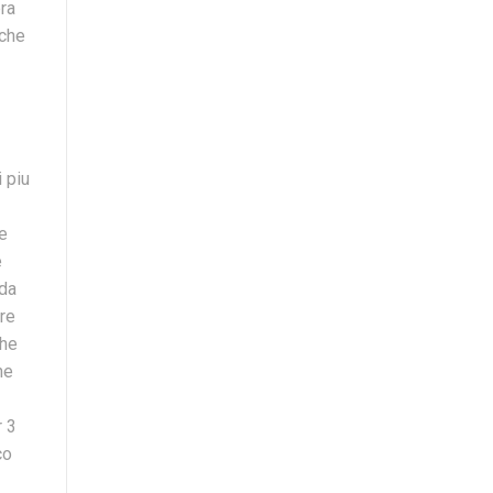
pra
nche
i piu
te
e
 da
ure
che
he
r 3
co