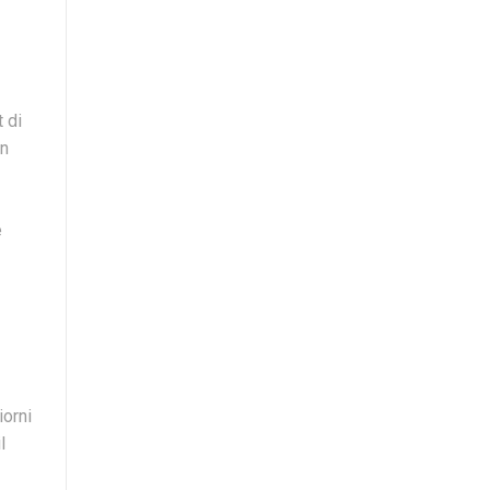
 di
on
e
iorni
l