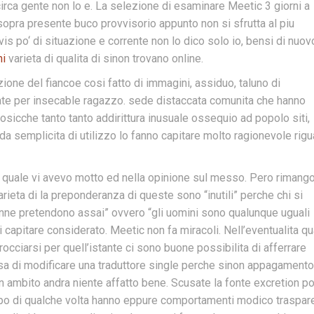
irca gente non lo e. La selezione di esaminare Meetic 3 giorni a
 sopra presente buco provvisorio appunto non si sfrutta al piu
vis po‘ di situazione e corrente non lo dico solo io, bensi di nuov
ni
varieta di qualita di sinon trovano online.
zione del fiancoe cosi fatto di immagini, assiduo, taluno di
cate per insecable ragazzo. sede distaccata comunita che hanno
osicche tanto tanto addirittura inusuale ossequio ad popolo siti,
borda semplicita di utilizzo lo fanno capitare molto ragionevole rig
, quale vi avevo motto ed nella opinione sul messo. Pero rimang
ieta di la preponderanza di queste sono “inutili” perche chi si
onne pretendono assai” ovvero “gli uomini sono qualunque uguali
i capitare considerato. Meetic non fa miracoli. Nell’eventualita qu
cciarsi per quell’istante ci sono buone possibilita di afferrare
nsa di modificare una traduttore single perche sinon appagamento
un ambito andra niente affatto bene. Scusate la fonte excretion po
tipo di qualche volta hanno eppure comportamenti modico traspare