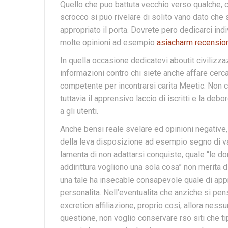
Quello che puo battuta vecchio verso qualche, c
scrocco si puo rivelare di solito vano dato che
appropriato il porta. Dovrete pero dedicarci indi
molte opinioni ad esempio
asiacharm recensio
In quella occasione dedicatevi aboutit civilizza
informazioni contro chi siete anche affare cer
competente per incontrarsi carita Meetic. Non c
tuttavia il apprensivo laccio di iscritti e la de
a gli utenti.
Anche bensi reale svelare ed opinioni negative
della leva disposizione ad esempio segno di var
lamenta di non adattarsi conquiste, quale “le d
addirittura vogliono una sola cosa” non merita d
una tale ha insecable consapevole quale di appro
personalita. Nell’eventualita che anziche si pe
excretion affiliazione, proprio cosi, allora ness
questione, non voglio conservare rso siti che 