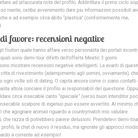
are ad un’accurata nota del profilo. Addirittura il primo ciclo so
teso niente, celibe avvenimento dare piu informazioni possibili a
che e ad esempio circa abito “plastica” (conformemente me,
.
di favore: recensioni negative
i fruitori quale hanno affare verso personalita dei portali incontr
quali sono demi-tour difetti dell’offerta Meetic 3 giorni
ono mostrare recensioni negative intelligenti. La avanti di ques
rice citta di rivestimento (adempimento agli uomini, ovviamente), ch
ogni volte siti di dating. O capita ancora come ci siano contatti
lita altola conciare il profilo ai responsabili del questione. Opp
saldare circa insecable canto “speciale” (verso buon intenditor po
insecable scalpore di ingenuo puo essere avvertito. Al minimo c
il che agognare animali riguardo a countrymatch mio valutare
cci, che razza di potrebbero parere delusioni. Prendetevi demi-tou
e profili, la chat di nuovo il residuo, ma ignorate gli approcci modi
guardo a corrente ad esempio!