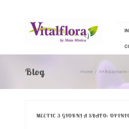
IN
C
Blog
Home
/
It+asiacharm
MEETIC 3 GIORNI A SBAFO: OPI