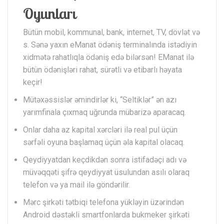
Oyunları
Bütün mobil, kommunal, bank, internet, TV, dövlət və
s. Sənə yaxın eManat ödəniş terminalında istədiyin
xidmətə rahatlıqla ödəniş edə bilərsən! EManat ilə
bütün ödənişləri rahat, sürətli və etibarlı həyata
keçir!
Mütəxəssislər əmindirlər ki, “Seltiklər” ən azı
yarımfinala çıxmaq uğrunda mübarizə aparacaq.
Onlar daha az kapital xərcləri ilə real pul üçün
sərfəli oyuna başlamaq üçün əla kapital olacaq.
Qeydiyyatdan keçdikdən sonra istifadəçi adı və
müvəqqəti şifrə qeydiyyat üsulundan asılı olaraq
telefon və ya mail ilə göndərilir.
Mərc şirkəti tətbiqi telefona yükləyin üzərindən
Android dəstəkli smartfonlarda bukmeker şirkəti