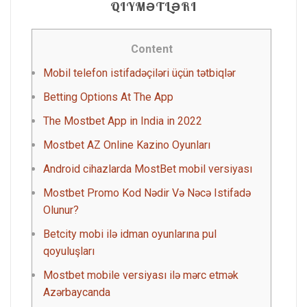
QIYMƏTLƏRI
Content
Mobil telefon istifadəçiləri üçün tətbiqlər
Betting Options At The App
The Mostbet App in India in 2022
Mostbet AZ Online Kazino Oyunları
Android cihazlarda MostBet mobil versiyası
Mostbet Promo Kod Nədir Və Nəcə Istifadə
Olunur?
Betcity mobi ilə idman oyunlarına pul
qoyuluşları
Mostbet mobile versiyası ilə mərc etmək
Azərbaycanda