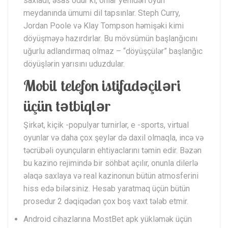
saxladı, əsas odur ki, onlar yenidən oyun
meydanında ümumi dil tapsınlar. Steph Curry,
Jordan Poole və Klay Tompson həmişəki kimi
döyüşməyə hazırdırlar. Bu mövsümün başlanğıcını
uğurlu adlandırmaq olmaz – “döyüşçülər” başlanğıc
döyüşlərin yarısını uduzdular.
Mobil telefon istifadəçiləri
üçün tətbiqlər
Şirkət, kiçik -populyar turnirlər, e -sports, virtual
oyunlar və daha çox şeylər də daxil olmaqla, incə və
təcrübəli oyunçuların ehtiyaclarını təmin edir. Bəzən
bu kazino rejimində bir söhbət açılır, onunla dilerlə
əlaqə saxlaya və real kazinonun bütün atmosferini
hiss edə bilərsiniz. Hesab yaratmaq üçün bütün
prosedur 2 dəqiqədən çox boş vaxt tələb etmir.
Android cihazlarına MostBet apk yükləmək üçün