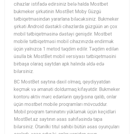
cihazlar istifadə edirsiniz belə halda Mostbet
bukmeker şirkətinin MostBet Moby Güzgü
tətbiqetməsindən yararlana biləcəksiniz. Bukmeker
şirkəti Android dəstəkli cihazlarda güzgüün ən çox
mobil tətbiqetməsinə dəstəyi genişdir. Mostbet
mobile tətbiqetməsi mobil cihazınızda endirmək
üçün yalnızca 1 metod təqdim edilir. Təqdim edilən
üsulla bk MostBet mobil versiyası tətbiqetməsini
birbaşa olaraq saytdan apk halında əldə edə
bilərsiniz.
BC MostBet saytına daxil olmaq, qeydiyyatdan
keçmək və əmanəti doldurmaq kifayətdir. Bukmeker
kontoru aktiv mərc edənlərin qayğısına qalıb, onlar
üçün mostbet mobile proqramları mövcuddur.
Mobil proqram təminatını yükləmək üçün keçidləri
MostBet.az saytının əsas səhifəsində tapa
bilərsiniz. Ötənilki titul sahibi bütün əsas oyunçuları