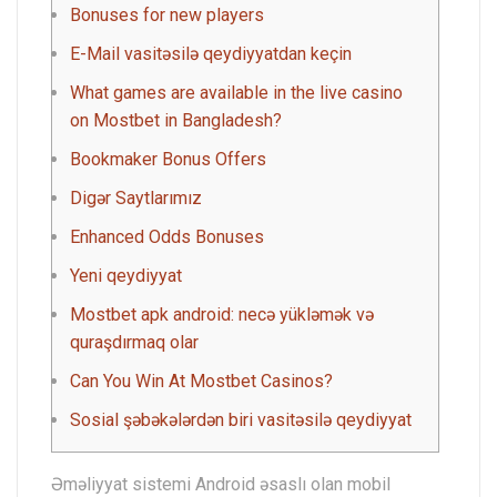
Bonuses for new players
E-Mail vasitəsilə qeydiyyatdan keçin
What games are available in the live casino
on Mostbet in Bangladesh?
Bookmaker Bonus Offers
Digər Saytlarımız
Enhanced Odds Bonuses
Yeni qeydiyyat
Mostbet apk android: necə yükləmək və
quraşdırmaq olar
Can You Win At Mostbet Casinos?
Sosial şəbəkələrdən biri vasitəsilə qeydiyyat
Əməliyyat sistemi Android əsaslı olan mobil