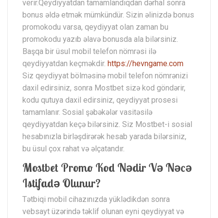
verir.Qeydiyyatdan tamamlandıqdan dərhal sonra
bonus əldə etmək mümkündür. Sizin əlinizdə bonus
promokodu varsa, qeydiyyat olan zaman bu
promokodu yazıb əlavə bonusda ala bilərsiniz.
Başqa bir üsul mobil telefon nömrəsi ilə
qeydiyyatdan keçməkdir.
https://hevngame.com
Siz qeydiyyat bölməsinə mobil telefon nömrənizi
daxil edirsiniz, sonra Mostbet sizə kod göndərir,
kodu qutuya daxil edirsiniz, qeydiyyat prosesi
tamamlanır. Sosial şəbəkələr vasitəsilə
qeydiyyatdan keçə bilərsiniz. Siz Mostbet-i sosial
hesabınızla birləşdirərək hesab yarada bilərsiniz,
bu üsul çox rahat və əlçatandır.
Mostbet Promo Kod Nədir Və Nəcə
Istifadə Olunur?
Tətbiqi mobil cihazınızda yüklədikdən sonra
vebsayt üzərində təklif olunan eyni qeydiyyat və