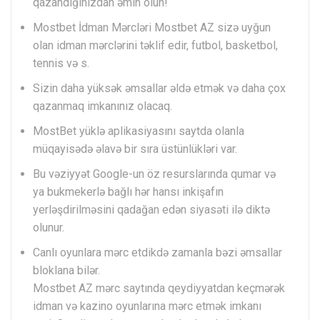
qazandığınızdan əmin olun!
Mostbet İdman Mərcləri Mostbet AZ sizə uyğun
olan idman mərclərini təklif edir, futbol, ​​basketbol, ​​
tennis və s.
Sizin daha yüksək əmsallar əldə etmək və daha çox
qazanmaq imkanınız olacaq.
MostBet yüklə aplikasiyasını saytda olanla
müqayisədə əlavə bir sıra üstünlükləri var.
Bu vəziyyət Google-un öz resurslarında qumar və
ya bukmekerlə bağlı hər hansı inkişafın
yerləşdirilməsini qadağan edən siyasəti ilə diktə
olunur.
Canlı oyunlara mərc etdikdə zamanla bəzi əmsallar
bloklana bilər.
Mostbet AZ mərc saytında qeydiyyatdan keçmərək
idman və kazino oyunlarına mərc etmək imkanı