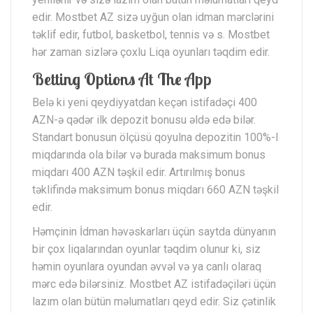
edir. Mostbet AZ sizə uyğun olan idman mərclərini
təklif edir, futbol, ​​basketbol, ​​tennis və s. Mostbet
hər zaman sizlərə çoxlu Liqa oyunları təqdim edir.
Betting Options At The App
Belə ki yeni qeydiyyatdan keçən istifadəçi 400
AZN-ə qədər ilk depozit bonusu əldə edə bilər.
Standart bonusun ölçüsü qoyulna depozitin 100%-I
miqdarında ola bilər və burada maksimum bonus
miqdarı 400 AZN təşkil edir. Artırılmış bonus
təklifində maksimum bonus miqdarı 660 AZN təşkil
edir.
Həmçinin İdman həvəskarları üçün saytda dünyanın
bir çox liqalarından oyunlar təqdim olunur ki, siz
həmin oyunlara oyundan əvvəl və ya canlı olaraq
mərc edə bilərsiniz. Mostbet AZ istifadəçiləri üçün
lazım olan bütün məlumatları qeyd edir. Siz çətinlik