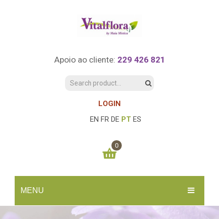
Apoio ao cliente:
229 426 821
LOGIN
EN
FR
DE
PT
ES
0
You have no items in your shopping cart
MENU
0.00
€
SUBTOTAL:
INÍCIO