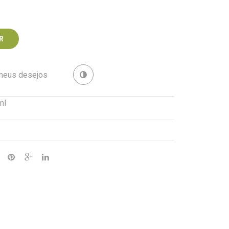
R
 meus desejos
Revenda
ml
iedade)