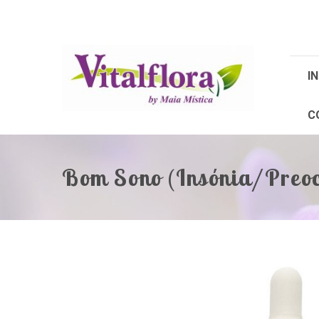
IN
C
Bom Sono (Insónia/Preo