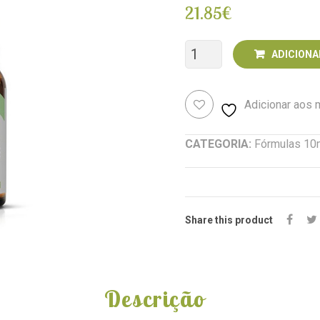
21.85
€
Quantidade
ADICIONA
de
Adicionar aos
Bom
Sono
CATEGORIA:
Fórmulas 10
(Insónia/Preocupação/Ans
10
ml
Share this product
Descrição