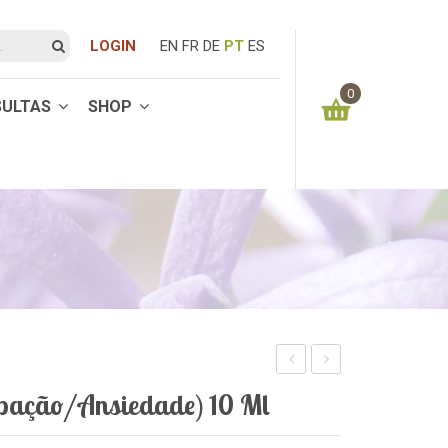
LOGIN
EN
FR
DE
PT
ES
0
SULTAS
SHOP
You have no items in your shopping cart
0.00
€
SUBTOTAL:
do
Familiar
pação/Ansiedade) 10 Ml
Estudante
10
10ml
ml