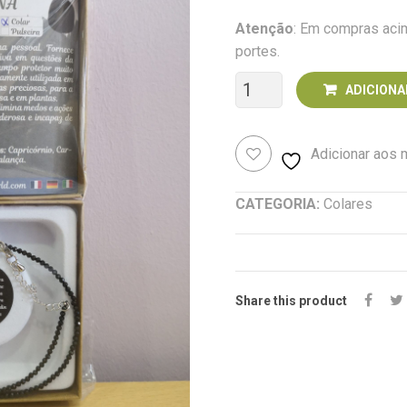
Atenção
: Em compras acim
portes.
Quantidade
ADICIONA
de
Adicionar aos
Colar
de
CATEGORIA:
Colares
Turmalina
Negra
Share this product