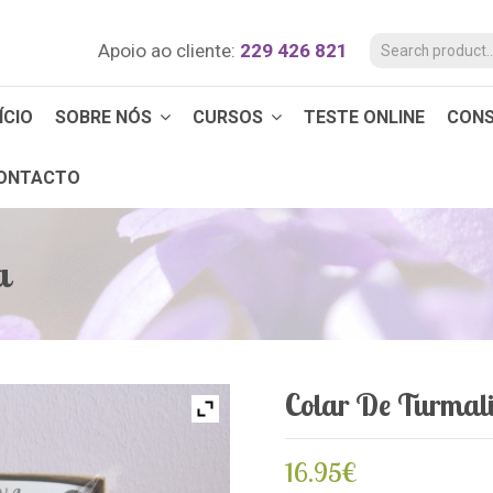
Apoio ao cliente:
229 426 821
ÍCIO
SOBRE NÓS
CURSOS
TESTE ONLINE
CON
ONTACTO
a
Colar De Turmal
16.95
€