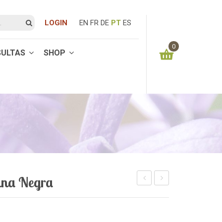
LOGIN
EN
FR
DE
PT
ES
0
SULTAS
SHOP
You have no items in your shopping cart
0.00
€
SUBTOTAL:
ina Negra
de
de
Rubi
Turmalina
Zoisita
Rosa