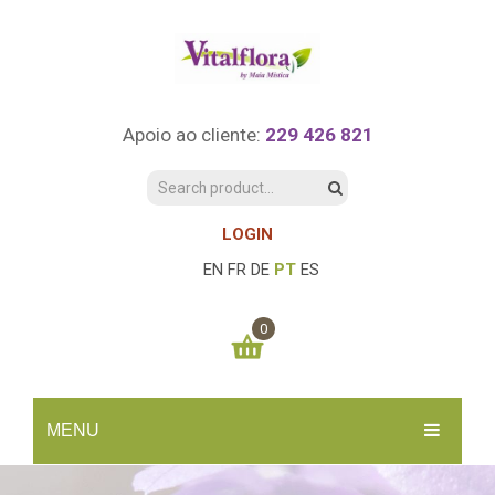
Apoio ao cliente:
229 426 821
LOGIN
EN
FR
DE
PT
ES
0
You have no items in your shopping cart
MENU
0.00
€
SUBTOTAL:
INÍCIO