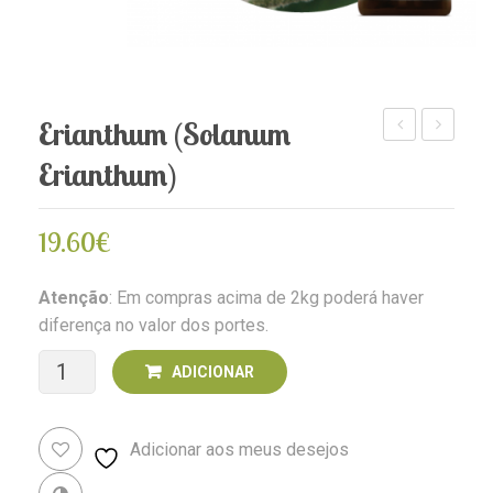
Erianthum (Solanum
(Rhynchelytru
(Festuca
Erianthum)
repens)
elatior)
19.60
€
Atenção
: Em compras acima de 2kg poderá haver
diferença no valor dos portes.
Quantidade
ADICIONAR
de
Adicionar aos meus desejos
Erianthum