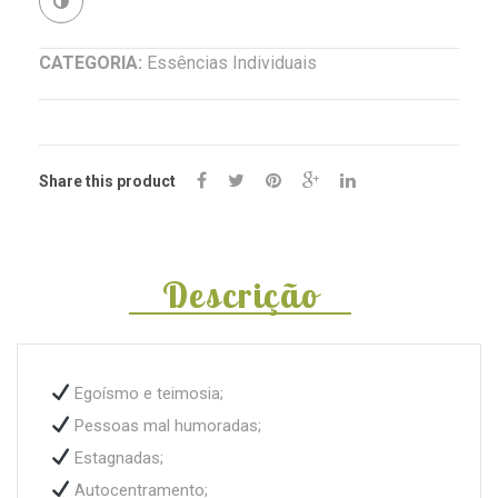
(Solanum
Revenda
erianthum)
CATEGORIA:
Essências Individuais
Share this product
Descrição
Egoísmo e teimosia;
Pessoas mal humoradas;
Estagnadas;
Autocentramento;