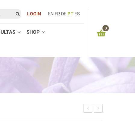
LOGIN
EN
FR
DE
PT
ES
0
SULTAS
SHOP
You have no items in your shopping cart
0.00
€
SUBTOTAL:
30
25