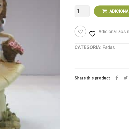
Quantidade
ADICIONA
de
Adicionar aos
Fada
26
CATEGORIA:
Fadas
Share this product