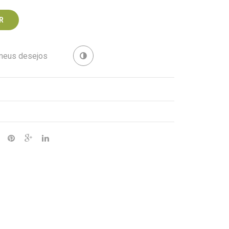
R
 meus desejos
Revenda