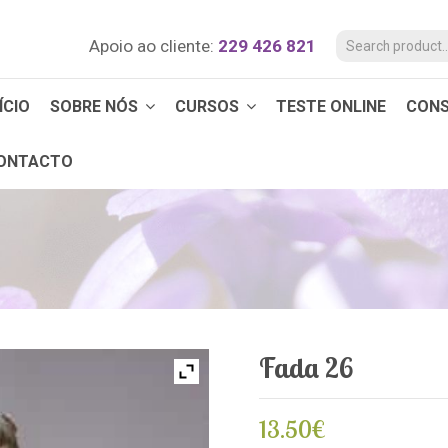
Apoio ao cliente:
229 426 821
ÍCIO
SOBRE NÓS
CURSOS
TESTE ONLINE
CON
ONTACTO
Fada 26
13.50
€