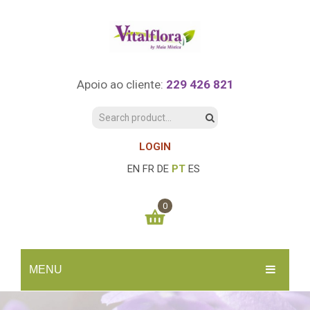
Apoio ao cliente:
229 426 821
LOGIN
EN
FR
DE
PT
ES
0
You have no items in your shopping cart
MENU
0.00
€
SUBTOTAL:
INÍCIO