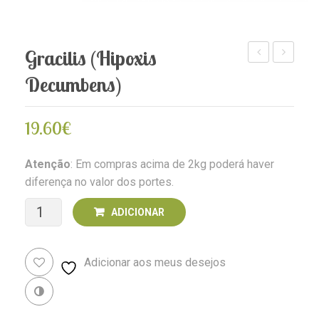
Gracilis (Hipoxis
(Psidium
(Grevillea
Decumbens)
guayava)
banksii)
19.60
€
Atenção
: Em compras acima de 2kg poderá haver
diferença no valor dos portes.
Quantidade
ADICIONAR
de
Adicionar aos meus desejos
Gracilis
(Hipoxis
Revenda