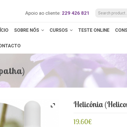
Apoio ao cliente:
229 426 821
ÍCIO
SOBRE NÓS
CURSOS
TESTE ONLINE
CON
ONTACTO
spatha)
Helicônia (Helic
19.60
€