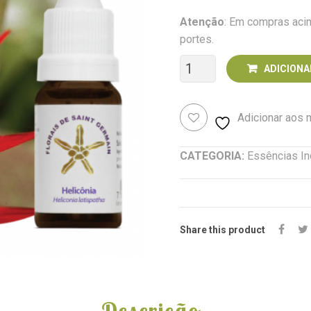
Atenção
: Em compras acim
portes.
Quantidade
ADICIONA
de
Adicionar aos
Helicônia
(Heliconia
CATEGORIA:
Essências In
latispatha)
Share this product
Descrição