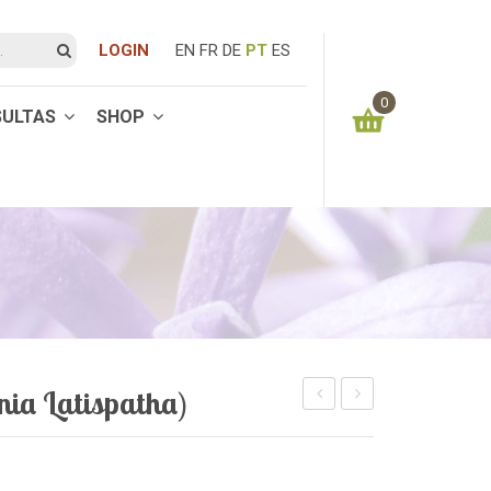
LOGIN
EN
FR
DE
PT
ES
0
SULTAS
SHOP
You have no items in your shopping cart
0.00
€
SUBTOTAL:
onia Latispatha)
(Grevillea
(Tetradenia
banksii)
riparia)