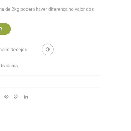
a de 2kg poderá haver diferença no valor dos
R
 meus desejos
Revenda
dividuais