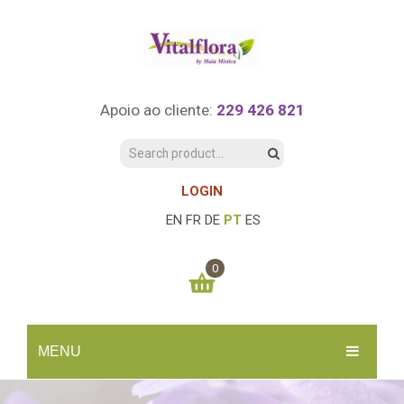
Apoio ao cliente:
229 426 821
LOGIN
EN
FR
DE
PT
ES
0
You have no items in your shopping cart
MENU
0.00
€
SUBTOTAL:
INÍCIO