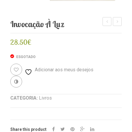
Invocação À Luz
Doze
Livro
Raios
de
28.50
€
Divinos
Ouro
de
ESGOTADO
Saint
Adicionar aos meus desejos
Germain
Revenda
CATEGORIA:
Livros
Share this product