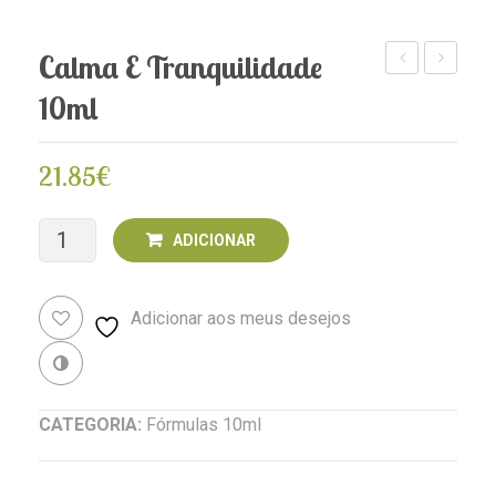
Calma E Tranquilidade
Stress
Idade
10ml
10
(Menopa
ml
10ml
21.85
€
Quantidade
ADICIONAR
de
Adicionar aos meus desejos
Calma
e
Revenda
Tranquilidade
CATEGORIA:
Fórmulas 10ml
10ml