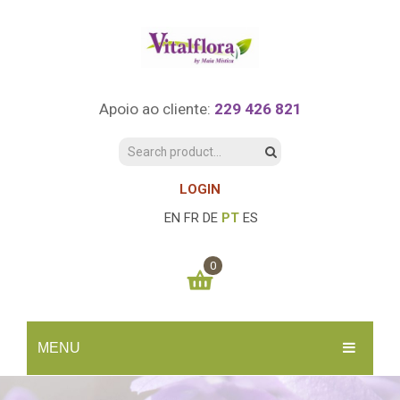
Apoio ao cliente:
229 426 821
LOGIN
EN
FR
DE
PT
ES
0
You have no items in your shopping cart
MENU
0.00
€
SUBTOTAL:
INÍCIO