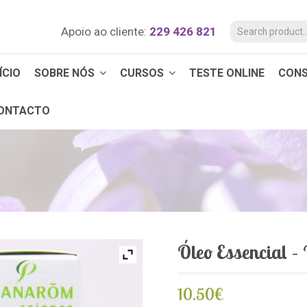
Apoio ao cliente:
229 426 821
ÍCIO
SOBRE NÓS
CURSOS
TESTE ONLINE
CON
ONTACTO
Óleo Essencial –
10.50
€