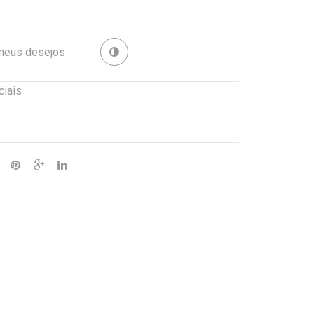
Anjos
Aspic
 meus desejos
Revenda
ciais