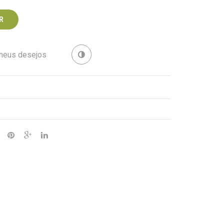
R
 meus desejos
Revenda