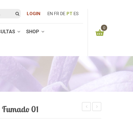
LOGIN
EN
FR
DE
PT
ES
0
SULTAS
SHOP
You have no items in your shopping cart
0.00
€
SUBTOTAL:
o Fumado 01
Quartzo
Prateado
Fumado
01
02