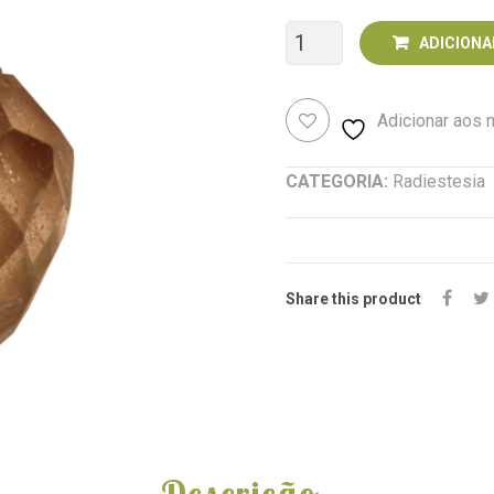
Quantidade
ADICIONA
de
Adicionar aos
Pêndulo
Quartzo
CATEGORIA:
Radiestesia
Fumado
01
Share this product
Descrição