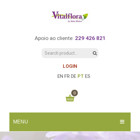
Apoio ao cliente:
229 426 821
LOGIN
EN
FR
DE
PT
ES
0
You have no items in your shopping cart
MENU
0.00
€
SUBTOTAL:
INÍCIO