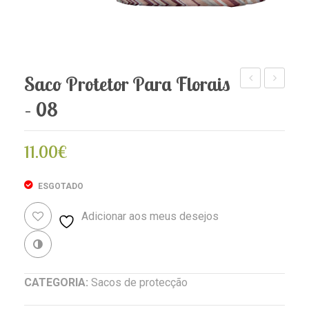
Saco Protetor Para Florais
Protetor
Terapêuti
– 08
para
das
Florais
Fotos
11.00
€
–
dos
09
Florais
ESGOTADO
de
SG
Adicionar aos meus desejos
Revenda
CATEGORIA:
Sacos de protecção