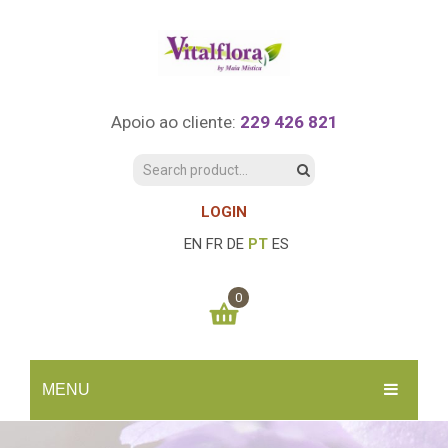
Apoio ao cliente:
229 426 821
LOGIN
EN
FR
DE
PT
ES
0
You have no items in your shopping cart
MENU
0.00
€
SUBTOTAL:
INÍCIO