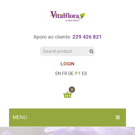
Apoio ao cliente:
229 426 821
LOGIN
EN
FR
DE
PT
ES
0
You have no items in your shopping cart
MENU
0.00
€
SUBTOTAL:
INÍCIO