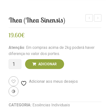
Thea (Thea Sinensis)
Miguel
(Triunfett
(Petrea
bartramia
19.60
€
subserrata)
Atenção
: Em compras acima de 2kg poderá haver
diferença no valor dos portes.
Quantidade
ADICIONAR
de
Adicionar aos meus desejos
Thea
(Thea
Revenda
sinensis)
CATEGORIA:
Essências Individuais