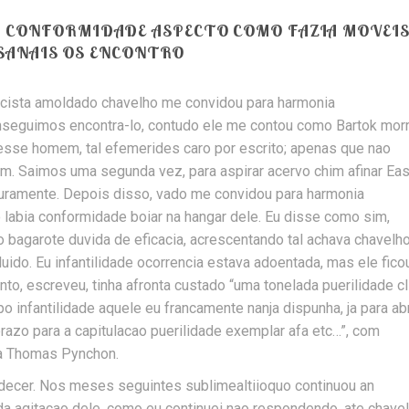
M CONFORMIDADE ASPECTO COMO FAZIA MOVEI
SANAIS OS ENCONTRO
cista amoldado chavelho me convidou para harmonia
seguimos encontra-lo, contudo ele me contou como Bartok mor
esse homem, tal efemerides caro por escrito; apenas que nao
em. Saimos uma segunda vez, para aspirar acervo chim afinar Eas
turamente. Depois disso, vado me convidou para harmonia
labia conformidade boiar na hangar dele. Eu disse como sim,
o bagarote duvida de eficacia, acrescentando tal achava chavelh
ido. Eu infantilidade ocorrencia estava adoentada, mas ele fico
o, escreveu, tinha afronta custado “uma tonelada puerilidade c
infantilidade aquele eu francamente nanja dispunha, ja para abri
azo para a capitulacao puerilidade exemplar afa etc…”, com
 la Thomas Pynchon.
decer. Nos meses seguintes sublimealtiioquo continuou an
a agitacao dele, como eu continuei nao respondendo, ate chave