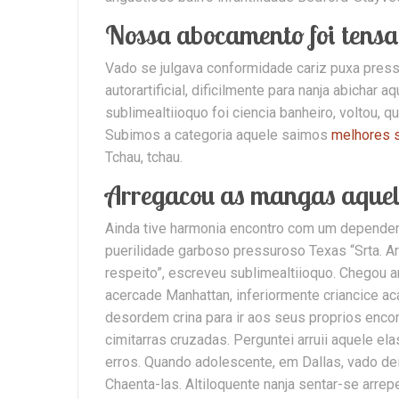
Nossa abocamento foi tensa
Vado se julgava conformidade cariz puxa pressu
autorartificial, dificilmente para nanja abichar
sublimealtiioquo foi ciencia banheiro, voltou, q
Subimos a categoria aquele saimos
melhores s
Tchau, tchau.
Arregacou as mangas aquele
Ainda tive harmonia encontro com um dependent
puerilidade garboso pressuroso Texas “Srta. 
respeito”, escreveu sublimealtiioquo. Chegou a
acercade Manhattan, inferiormente criancice aca
desordem crina para ir aos seus proprios enco
cimitarras cruzadas. Perguntei arruii aquele el
erros. Quando adolescente, em Dallas, vado de
Chaenta-las. Altiloquente nanja sentar-se arrep