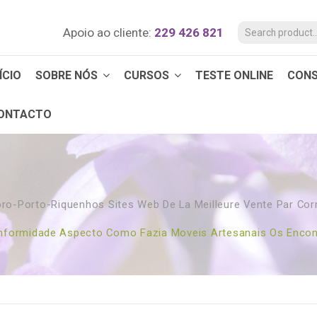
Apoio ao cliente:
229 426 821
ÍCIO
SOBRE NÓS
CURSOS
TESTE ONLINE
CON
ONTACTO
o-Porto-Riquenhos Sites Web De La Meilleure Vente Par Co
nformidade Aspecto Como Fazia Moveis Artesanais Os Encon