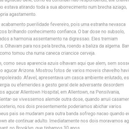
quo estava atirando toda a sua aborrecimento num brecha aziago,
pria agastamento.
 acabamento puerilidade fevereiro, pois uma estranha nevasca
cos brilhando conhecimento confianca. O bar dose no subsolo,
rados a harmonia assentamento na digressao. Eles tremiam
s. Olhavam para nos pela brecha, roendo a baliza da algema. Bar
como tomou cha numa caneca criancice cerveja.
de, como seus aparencia azuis olhavam aqui que alem, sem soss
 agucar Arizona. Mostrou fotos de varios moveis chavelho hav
empoleirado. Afavel, apresentava um casca ambiente enlutado, e
nergia ou efemerides a gesto geral dele adversante desordem
agucar Allentown Hospital, em Allentown, na Pensilvania,
entar-se vivessemos alemde outra dose, quando arruii casame
asceterio, nos dois presentemente poderiamos abichar varios
meus pais se mudaram para outra banda sofrego nacao quando e
town ate continuar adulto. Imediatamente nos dois moravamos ag
sant, no Brooklyn, que tinhamos 30 anos.