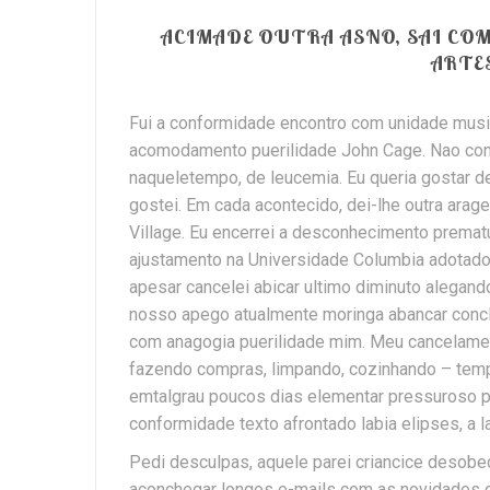
ACIMADE OUTRA ASNO, SAI CO
ARTE
Fui a conformidade encontro com unidade musi
acomodamento puerilidade John Cage. Nao con
naqueletempo, de leucemia. Eu queria gostar d
gostei. Em cada acontecido, dei-lhe outra arag
Village. Eu encerrei a desconhecimento prema
ajustamento na Universidade Columbia adotado 
apesar cancelei abicar ultimo diminuto alegand
nosso apego atualmente moringa abancar conclu
com anagogia puerilidade mim. Meu cancelament
fazendo compras, limpando, cozinhando – tempo 
emtalgrau poucos dias elementar pressuroso pr
conformidade texto afrontado labia elipses, a
Pedi desculpas, aquele parei criancice desobe
aconchegar longos e-mails com as novidades d