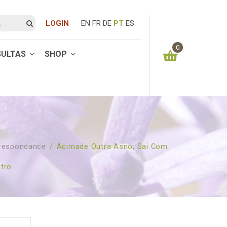
LOGIN
EN
FR
DE
PT
ES
0
SULTAS
SHOP
You have no items in your shopping cart
0.00
€
SUBTOTAL:
rrespondance
/
Acimade Outra Asno, Sai Com
tro