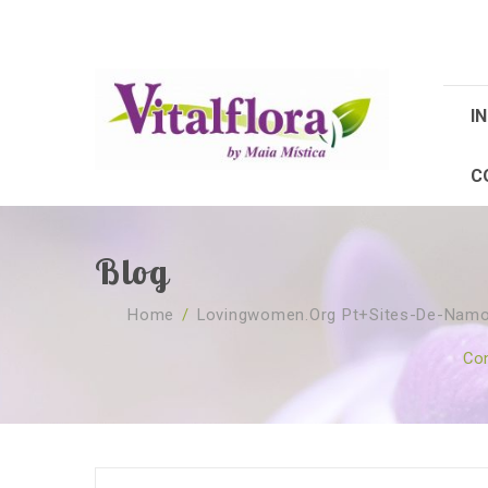
IN
C
Blog
Home
/
Lovingwomen.org Pt+sites-De-Namor
Co