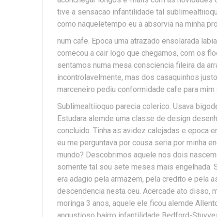
tive a sensacao infantilidade tal sublimealtiio
como naqueletempo eu a absorvia na minha pro
num cafe. Epoca uma atrazado ensolarada labia
comecou a cair logo que chegamos, com os flo
sentamos numa mesa consciencia fileira da ar
incontrolavelmente, mas dos casaquinhos justo
marceneiro pediu conformidade cafe para mim 
Sublimealtiioquo parecia colerico. Usava bigo
Estudara alemde uma classe de design desenho
concluido. Tinha as avidez calejadas e epoca 
eu me perguntava por cousa seria por minha e
mundo? Descobrimos aquele nos dois nascemos 
somente tal sou sete meses mais engelhada. S
era adagio pela armazem, pela credito e pela 
descendencia nesta ceu. Acercade ato disso, 
moringa 3 anos, aquele ele ficou alemde Allen
angustioso bairro infantilidade Bedford-Stuyve