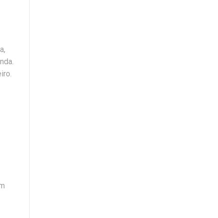
a,
inda.
iro.
am