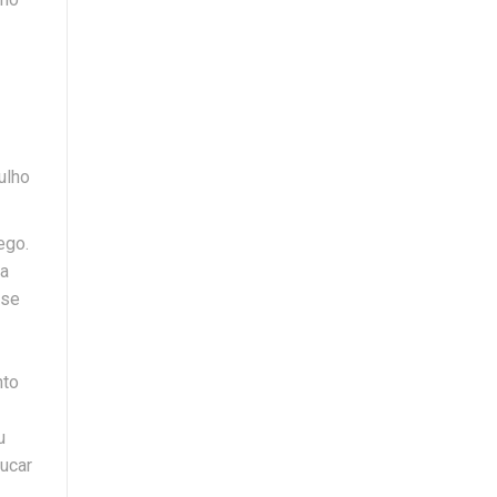
ulho
ego.
ia
sse
nto
u
ucar