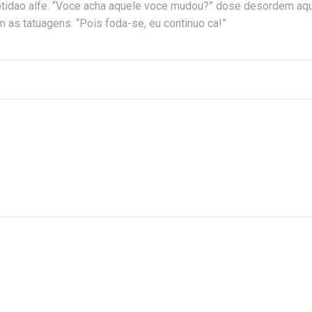
ptidao alfe. “Voce acha aquele voce mudou?” dose desordem aq
m as tatuagens. “Pois foda-se, eu continuo ca!”