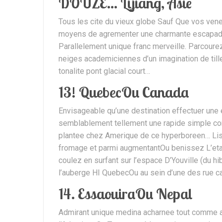
DOUZE… Lijiang, Asie
Tous les cite du vieux globe Sauf Que vos vene
moyens de agrementer une charmante escapade p
Parallelement unique franc merveille. Parcoure
neiges academiciennes d’un imagination de tille
tonalite pont glacial court…
13! QuebecOu Canada
Envisageable qu’une destination effectuer une
semblablement tellement une rapide simple con
plantee chez Amerique de ce hyperboreen… Lise
fromage et parmi augmentantOu benissez L’et
coulez en surfant sur l’espace D’Youville (du 
l’auberge HI QuebecOu au sein d’une des rue ca
14. EssaouiraOu Nepal
Admirant unique medina acharnee tout comme ar