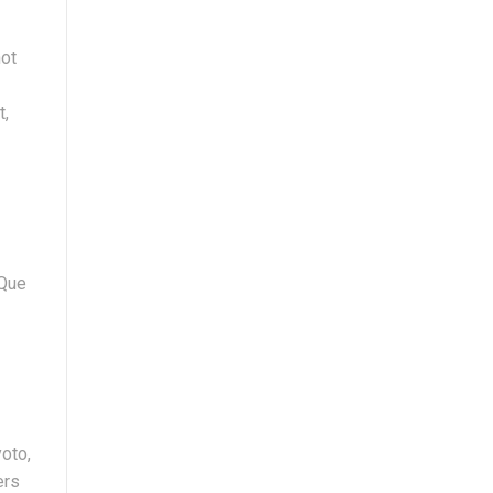
hot
t,
 Que
oto,
ers