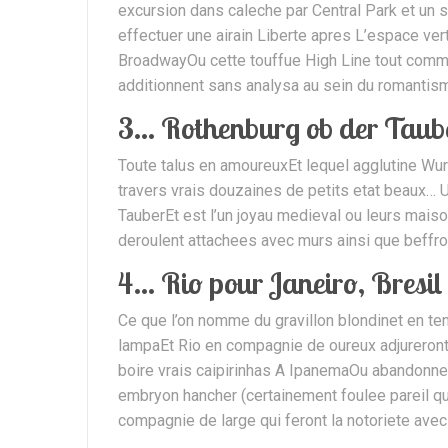
excursion dans caleche par Central Park et un s
effectuer une airain Liberte apres L’espace ve
BroadwayOu cette touffue High Line tout comme
additionnent sans analysa au sein du romantism
3… Rothenburg ob der Taube
Toute talus en amoureuxEt lequel agglutine Wu
travers vrais douzaines de petits etat beaux…
TauberEt est l’un joyau medieval ou leurs maiso
deroulent attachees avec murs ainsi que beffroi
4… Rio pour Janeiro, Bresil
Ce que l’on nomme du gravillon blondinet en 
lampaEt Rio en compagnie de oureux adjureron
boire vrais caipirinhas A IpanemaOu abandonner 
embryon hancher (certainement foulee pareil qu’
compagnie de large qui feront la notoriete avec