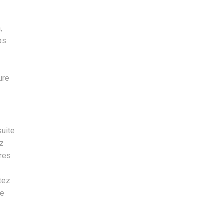
,
os
ure
suite
ez
eres
tez
ge