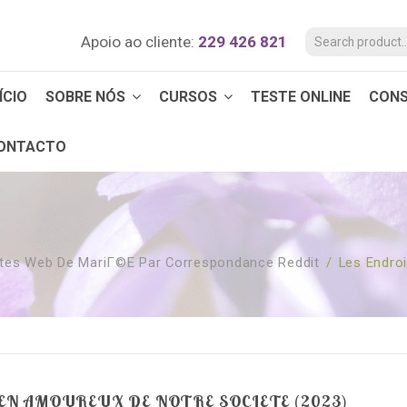
Apoio ao cliente:
229 426 821
ÍCIO
SOBRE NÓS
CURSOS
TESTE ONLINE
CON
ONTACTO
ites Web De MariГ©e Par Correspondance Reddit
/
Les Endro
 EN AMOUREUX DE NOTRE SOCIETE (2023)