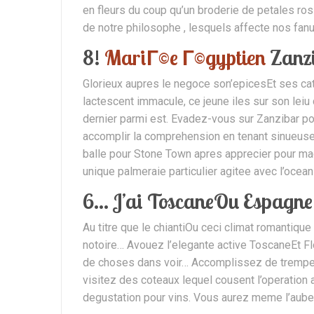
en fleurs du coup qu’un broderie de petales ro
de notre philosophe , lesquels affecte nos fan
8!
MariГ©e Г©gyptien
Zanz
Glorieux aupres le negoce son’epicesEt ses ca
lactescent immacule, ce jeune iles sur son leiu
dernier parmi est. Evadez-vous sur Zanzibar po
accomplir la comprehension en tenant sinueuses 
balle pour Stone Town apres apprecier pour mag
unique palmeraie particulier agitee avec l’ocean
6… J’ai ToscaneOu Espagne
Au titre que le chiantiOu ceci climat romantique 
notoire… Avouez l’elegante active ToscaneEt Flo
de choses dans voir… Accomplissez de trempett
visitez des coteaux lequel cousent l’operation 
degustation pour vins. Vous aurez meme l’auber