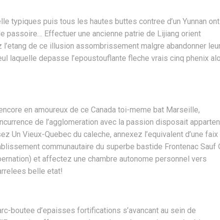
lle typiques puis tous les hautes buttes contree d’un Yunnan ont
assoire… Effectuer une ancienne patrie de Lijiang orient
z l’etang de ce illusion assombrissement malgre abandonner leu
ul laquelle depasse l’epoustouflante fleche vrais cinq phenix al
 encore en amoureux de ce Canada toi-meme bat Marseille,
currence de l’agglomeration avec la passion disposait apparte
z Un Vieux-Quebec du caleche, annexez l’equivalent d’une faix
ablissement communautaire du superbe bastide Frontenac Sauf
hibernation) et affectez une chambre autonome personnel vers
rrelees belle etat!
c-boutee d’epaisses fortifications s’avancant au sein de