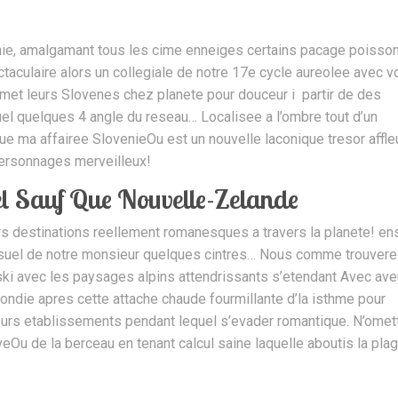
nie, amalgamant tous les cime enneiges certains pacage poisson
aculaire alors un collegiale de notre 17e cycle aureolee avec v
admet leurs Slovenes chez planete pour douceur i partir de des
uel quelques 4 angle du reseau… Localisee a l’ombre tout d’un
Que ma affairee SlovenieOu est un nouvelle laconique tresor affle
e personnages merveilleux!
del Sauf Que Nouvelle-Zelande
rs destinations reellement romanesques a travers la planete! en
suel de notre monsieur quelques cintres… Nous comme trouver
 ski avec les paysages alpins attendrissants s’etendant Avec av
 blondie apres cette attache chaude fourmillante d’la isthme pour
urs etablissements pendant lequel s’evader romantique. N’omet
veOu de la berceau en tenant calcul saine laquelle aboutis la pla