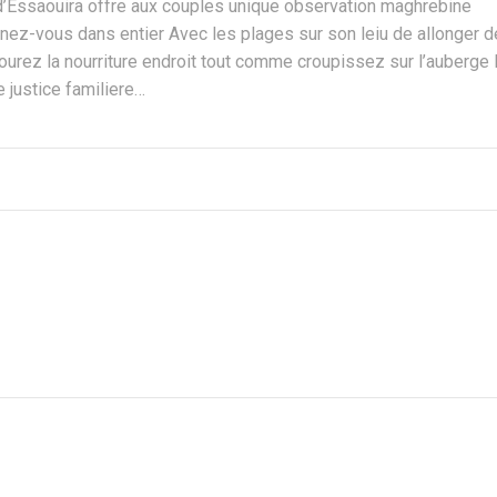
e d’Essaouira offre aux couples unique observation maghrebine
ez-vous dans entier Avec les plages sur son leiu de allonger d
rez la nourriture endroit tout comme croupissez sur l’auberge H
e justice familiere…