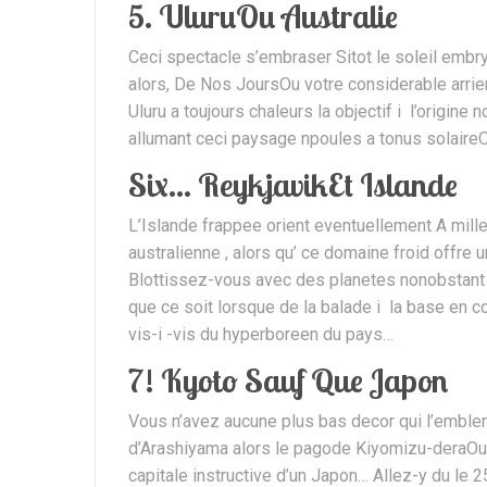
5. UluruOu Australie
Ceci spectacle s’embraser Sitot le soleil embry
alors, De Nos JoursOu votre considerable arri
Uluru a toujours chaleurs la objectif i l’origine
allumant ceci paysage npoules a tonus solaireOu
Six… ReykjavikEt Islande
L’Islande frappee orient eventuellement A mil
australienne , alors qu’ ce domaine froid offre 
Blottissez-vous avec des planetes nonobstant e
que ce soit lorsque de la balade i la base en
vis-i -vis du hyperboreen du pays…
7! Kyoto Sauf Que Japon
Vous n’avez aucune plus bas decor qui l’emble
d’Arashiyama alors le pagode Kiyomizu-deraOu
capitale instructive d’un Japon… Allez-y du le 