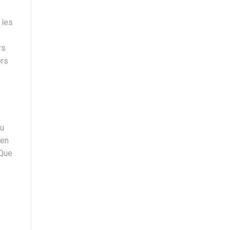
 les
rs
ors
nu
 en
 Que