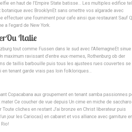
elfie en haut de l’Empire State batisse… Les multiples edifice te
rt botanique avec BrooklynEt sans omettre vos algarade avec
 effectuer une fourniment pour cafe ainsi que restaurant Sauf 
e a l’egard de New York.
rOu Italie
rzburg tout comme Fussen dans le sud avec l’AllemagneEt sinue
 Un maximum ravissant d’entre eux-memes, Rothenburg ob der
ns de taillis barbouille puis tous les ajustees rues couvertes se
 en tenant garde vrais pas loin folkloriques…
tenant Copacabana aux groupement en tenant samba passionnes p
t mater Ce coucher de vue depuis Un cime en miche de saccharo
Toute cliches en restant J’ai bronze en Christ liberateur puis
un jour les Cariocas) en cabaret et vos alliance avec garniture e
 Rio!