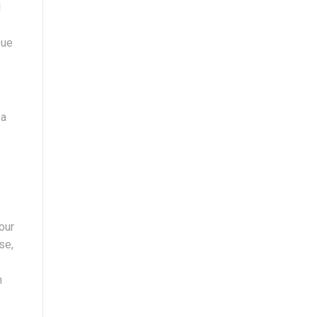
l
Que
 a
our
se,
n