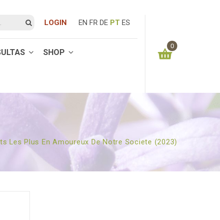
LOGIN
EN
FR
DE
PT
ES
0
SULTAS
SHOP
You have no items in your shopping cart
0.00
€
SUBTOTAL:
its Les Plus En Amoureux De Notre Societe (2023)