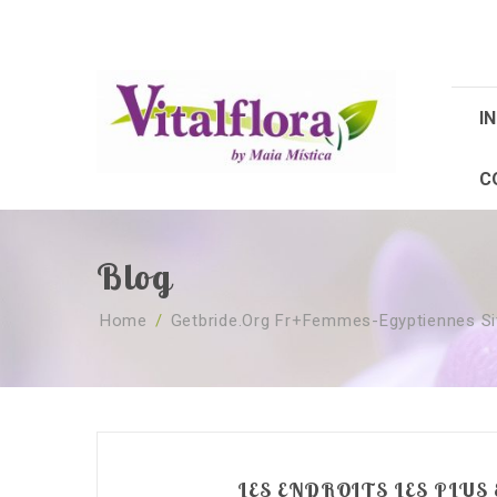
IN
C
Blog
Home
/
Getbride.org Fr+femmes-Egyptiennes S
LES ENDROITS LES PLUS