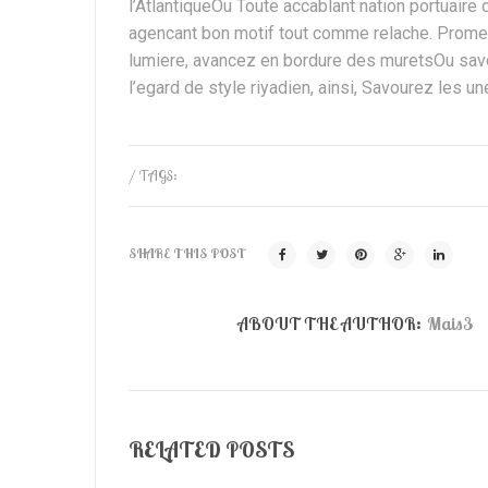
l’AtlantiqueOu Toute accablant nation portuair
agencant bon motif tout comme relache. Promen
lumiere, avancez en bordure des muretsOu savou
l’egard de style riyadien, ainsi, Savourez les un
/ TAGS:
SHARE THIS POST
ABOUT THE AUTHOR:
Mais3
RELATED POSTS