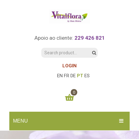
Apoio ao cliente:
229 426 821
LOGIN
EN
FR
DE
PT
ES
0
You have no items in your shopping cart
MENU
0.00
€
SUBTOTAL:
INÍCIO