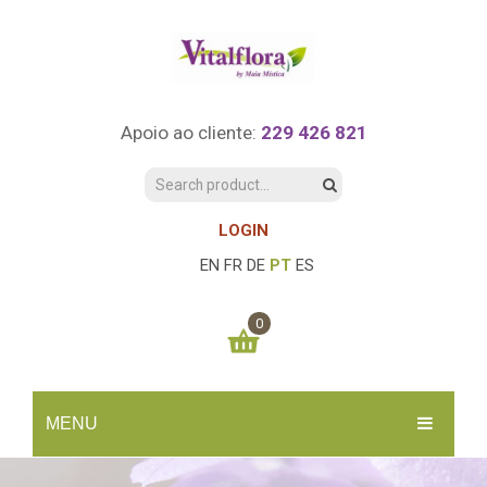
Apoio ao cliente:
229 426 821
LOGIN
EN
FR
DE
PT
ES
0
You have no items in your shopping cart
MENU
0.00
€
SUBTOTAL:
INÍCIO