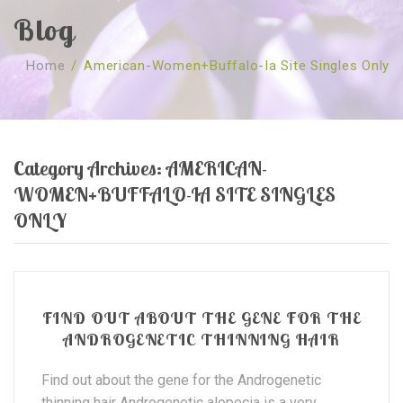
Blog
SOBRE NÓS
Home
/
American-Women+buffalo-Ia Site Singles Only
CURSOS
Quem Somos
TESTE ONLINE
Revenda
Agenda
CONSULTAS
Publicações
Marcação Online
Category Archives:
AMERICAN-
SHOP
Faqs
Florais St. Germain
Florais Sant Germain
WOMEN+BUFFALO-IA SITE SINGLES
CONTACTO
O Fundamento
Barras de Access
Florais St. Germain
ONLY
Curso Barras Access
Acces Facelifit
Bom coração
Workshops – Agenda
Processos corporais
Livros
FIND OUT ABOUT THE GENE FOR THE
Consultas Online
Vários
ANDROGENETIC THINNING HAIR
Find out about the gene for the Androgenetic
thinning hair Androgenetic alopecia is a very