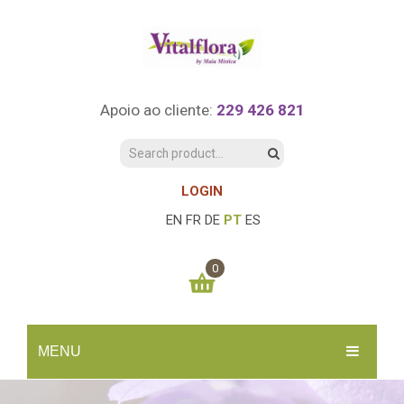
Apoio ao cliente:
229 426 821
LOGIN
EN
FR
DE
PT
ES
0
You have no items in your shopping cart
MENU
0.00
€
SUBTOTAL:
INÍCIO