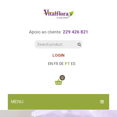
Apoio ao cliente:
229 426 821
LOGIN
EN
FR
DE
PT
ES
0
You have no items in your shopping cart
MENU
0.00
€
SUBTOTAL:
INÍCIO