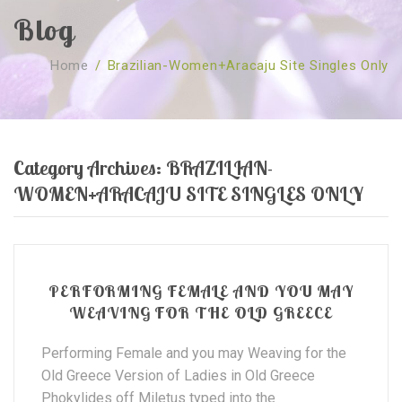
Blog
SOBRE NÓS
Home
/
Brazilian-Women+aracaju Site Singles Only
CURSOS
Quem Somos
TESTE ONLINE
Revenda
Agenda
CONSULTAS
Publicações
Marcação Online
Category Archives:
BRAZILIAN-
SHOP
Faqs
Florais St. Germain
Florais Sant Germain
WOMEN+ARACAJU SITE SINGLES ONLY
CONTACTO
O Fundamento
Barras de Access
Florais St. Germain
Curso Barras Access
Acces Facelifit
Bom coração
Workshops – Agenda
Processos corporais
Livros
PERFORMING FEMALE AND YOU MAY
WEAVING FOR THE OLD GREECE
Consultas Online
Vários
Performing Female and you may Weaving for the
Old Greece Version of Ladies in Old Greece
Phokylides off Miletus typed into the