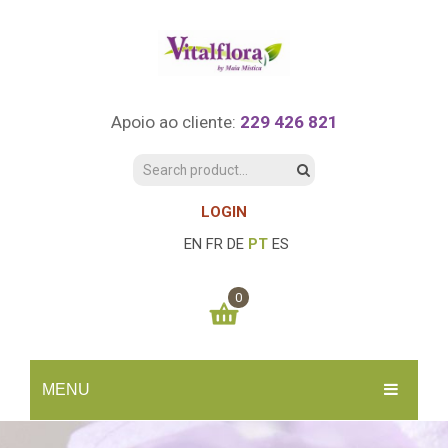
Apoio ao cliente:
229 426 821
LOGIN
EN
FR
DE
PT
ES
0
You have no items in your shopping cart
MENU
0.00
€
SUBTOTAL:
INÍCIO