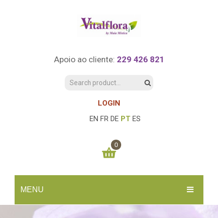
Apoio ao cliente:
229 426 821
LOGIN
EN
FR
DE
PT
ES
0
You have no items in your shopping cart
MENU
0.00
€
SUBTOTAL:
INÍCIO