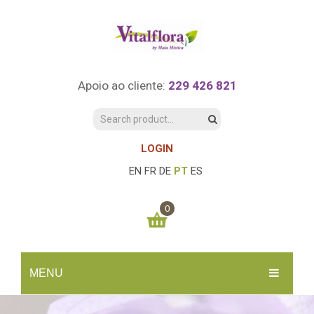
Apoio ao cliente:
229 426 821
LOGIN
EN
FR
DE
PT
ES
0
You have no items in your shopping cart
MENU
0.00
€
SUBTOTAL:
INÍCIO