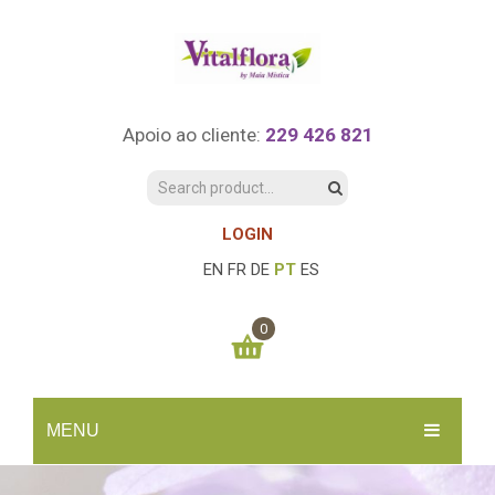
Apoio ao cliente:
229 426 821
LOGIN
EN
FR
DE
PT
ES
0
You have no items in your shopping cart
MENU
0.00
€
SUBTOTAL:
INÍCIO