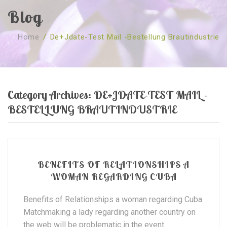
Blog
SOBRE NÓS
Home
/
De+jdate-Test Mail -Bestellung Brautindustrie
CURSOS
Quem Somos
TESTE ONLINE
Revenda
Agenda
CONSULTAS
Publicações
Marcação Online
Category Archives:
DE+JDATE-TEST MAIL -
SHOP
Faqs
Florais St. Germain
Florais Sant Germain
BESTELLUNG BRAUTINDUSTRIE
CONTACTO
O Fundamento
Barras de Access
Florais St. Germain
Curso Barras Access
Acces Facelifit
Bom coração
Workshops – Agenda
Processos corporais
Livros
BENEFITS OF RELATIONSHIPS A
WOMAN REGARDING CUBA
Consultas Online
Vários
Benefits of Relationships a woman regarding Cuba
Matchmaking a lady regarding another country on
the web will be problematic in the event