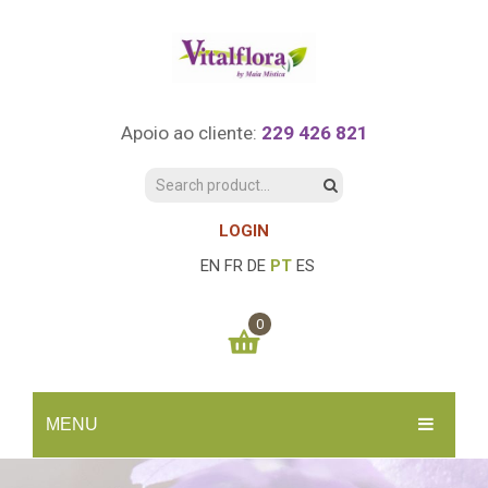
Apoio ao cliente:
229 426 821
LOGIN
EN
FR
DE
PT
ES
0
You have no items in your shopping cart
MENU
0.00
€
SUBTOTAL:
INÍCIO