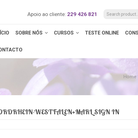
Apoio ao cliente:
229 426 821
ÍCIO
SOBRE NÓS
CURSOS
TESTE ONLINE
CON
ONTACTO
Home
RDRHEIN-WESTFALEN+MARL SIGN IN