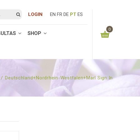
LOGIN
EN
FR
DE
PT
ES
0
SULTAS
SHOP
You have no items in your shopping cart
0.00
€
SUBTOTAL:
/
Deutschland+nordrhein-Westfalen+marl Sign In