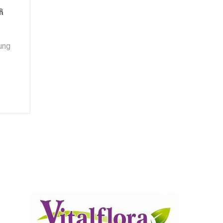
R
ung