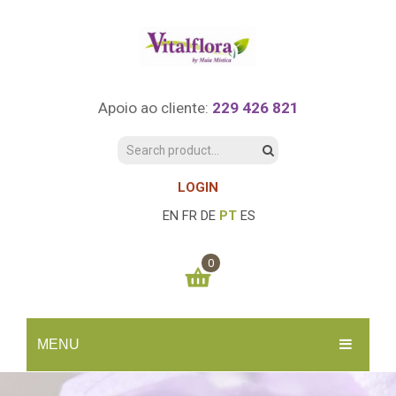
Apoio ao cliente:
229 426 821
LOGIN
EN
FR
DE
PT
ES
0
You have no items in your shopping cart
MENU
0.00
€
SUBTOTAL:
INÍCIO