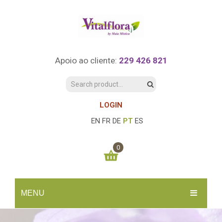
Apoio ao cliente:
229 426 821
LOGIN
EN
FR
DE
PT
ES
0
You have no items in your shopping cart
MENU
0.00
€
SUBTOTAL:
INÍCIO