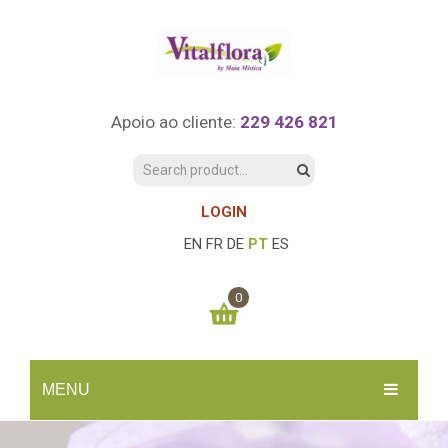
Apoio ao cliente:
229 426 821
LOGIN
EN
FR
DE
PT
ES
0
You have no items in your shopping cart
MENU
0.00
€
SUBTOTAL:
INÍCIO