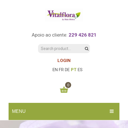
Apoio ao cliente:
229 426 821
LOGIN
EN
FR
DE
PT
ES
0
You have no items in your shopping cart
MENU
0.00
€
SUBTOTAL:
INÍCIO