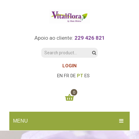
Apoio ao cliente:
229 426 821
LOGIN
EN
FR
DE
PT
ES
0
You have no items in your shopping cart
MENU
0.00
€
SUBTOTAL:
INÍCIO