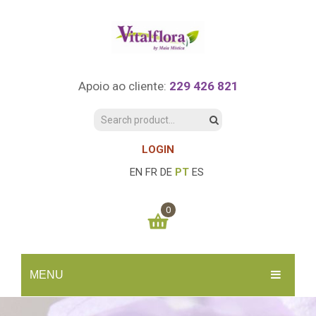
Apoio ao cliente:
229 426 821
LOGIN
EN
FR
DE
PT
ES
0
You have no items in your shopping cart
MENU
0.00
€
SUBTOTAL:
INÍCIO