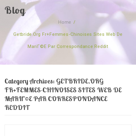
Blog
SOBRE NÓS
Home
/
CURSOS
Quem Somos
Getbride.org Fr+femmes-Chinoises Sites Web De
TESTE ONLINE
Revenda
Agenda
MariГ©e Par Correspondance Reddit
CONSULTAS
Publicações
Marcação Online
SHOP
Faqs
Florais St. Germain
Florais Sant Germain
CONTACTO
O Fundamento
Barras de Access
Florais St. Germain
Category Archives:
GETBRIDE.ORG
Curso Barras Access
Acces Facelifit
Bom coração
FR+FEMMES-CHINOISES SITES WEB DE
Workshops – Agenda
Processos corporais
Livros
MARIГ©E PAR CORRESPONDANCE
REDDIT
Consultas Online
Vários