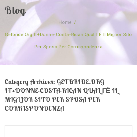
Blog
SOBRE NÓS
Home
/
CURSOS
Quem Somos
Getbride.org It+donne-Costa-Rican Qual ГЁ Il Miglior Sito
TESTE ONLINE
Revenda
Agenda
Per Sposa Per Corrispondenza
CONSULTAS
Publicações
Marcação Online
SHOP
Faqs
Florais St. Germain
Florais Sant Germain
CONTACTO
O Fundamento
Barras de Access
Florais St. Germain
Category Archives:
GETBRIDE.ORG
Curso Barras Access
Acces Facelifit
Bom coração
IT+DONNE-COSTA-RICAN QUAL ГЁ IL
Workshops – Agenda
Processos corporais
Livros
MIGLIOR SITO PER SPOSA PER
CORRISPONDENZA
Consultas Online
Vários