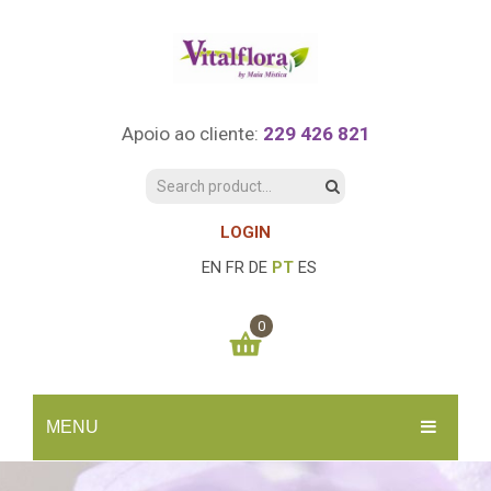
Apoio ao cliente:
229 426 821
LOGIN
EN
FR
DE
PT
ES
0
You have no items in your shopping cart
MENU
0.00
€
SUBTOTAL:
INÍCIO