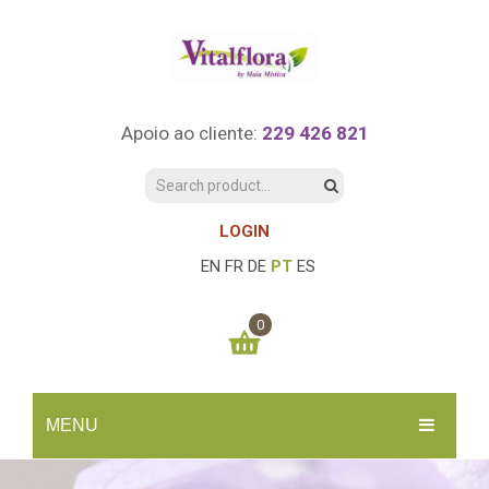
Apoio ao cliente:
229 426 821
LOGIN
EN
FR
DE
PT
ES
0
You have no items in your shopping cart
MENU
0.00
€
SUBTOTAL:
INÍCIO