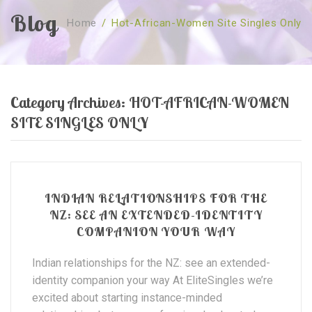
Blog
Home
/
Hot-African-Women Site Singles Only
SOBRE NÓS
CURSOS
Quem Somos
TESTE ONLINE
Revenda
Agenda
Category Archives:
HOT-AFRICAN-WOMEN
CONSULTAS
Publicações
Marcação Online
SITE SINGLES ONLY
SHOP
Faqs
Florais St. Germain
Florais Sant Germain
CONTACTO
O Fundamento
Barras de Access
Florais St. Germain
Curso Barras Access
Acces Facelifit
Bom coração
INDIAN RELATIONSHIPS FOR THE
NZ: SEE AN EXTENDED-IDENTITY
Workshops – Agenda
Processos corporais
Livros
COMPANION YOUR WAY
Consultas Online
Vários
Indian relationships for the NZ: see an extended-
identity companion your way At EliteSingles we’re
excited about starting instance-minded