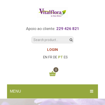
Apoio ao cliente:
229 426 821
LOGIN
EN
FR
DE
PT
ES
0
You have no items in your shopping cart
MENU
0.00
€
SUBTOTAL:
INÍCIO