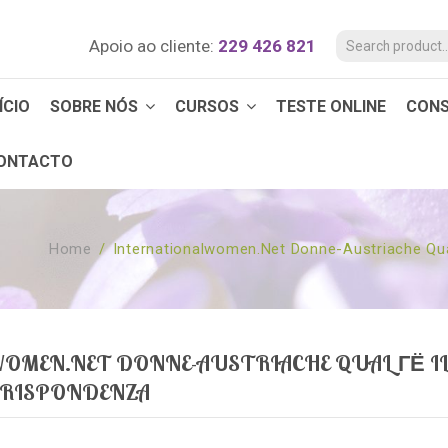
Apoio ao cliente:
229 426 821
ÍCIO
SOBRE NÓS
CURSOS
TESTE ONLINE
CON
ONTACTO
Home
/
Internationalwomen.net Donne-Austriache Qual
OMEN.NET DONNE-AUSTRIACHE QUAL ГЁ I
ORRISPONDENZA