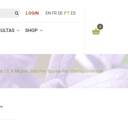
LOGIN
EN
FR
DE
PT
ES
0
SULTAS
SHOP
You have no items in your shopping cart
0.00
€
SUBTOTAL:
 ГЁ Il Miglior Sito Per Sposa Per Corrispondenza
L