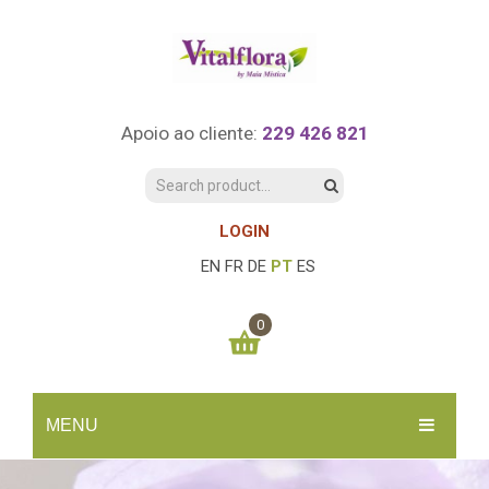
Apoio ao cliente:
229 426 821
LOGIN
EN
FR
DE
PT
ES
0
You have no items in your shopping cart
MENU
0.00
€
SUBTOTAL:
INÍCIO