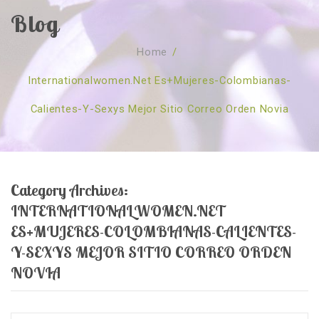
Blog
SOBRE NÓS
Home
/
CURSOS
Quem Somos
Internationalwomen.net Es+mujeres-Colombianas-
TESTE ONLINE
Revenda
Agenda
Calientes-Y-Sexys Mejor Sitio Correo Orden Novia
CONSULTAS
Publicações
Marcação Online
SHOP
Faqs
Florais St. Germain
Florais Sant Germain
CONTACTO
O Fundamento
Barras de Access
Florais St. Germain
Category Archives:
Curso Barras Access
Acces Facelifit
Bom coração
INTERNATIONALWOMEN.NET
Workshops – Agenda
Processos corporais
Livros
ES+MUJERES-COLOMBIANAS-CALIENTES-
Y-SEXYS MEJOR SITIO CORREO ORDEN
Consultas Online
Vários
NOVIA