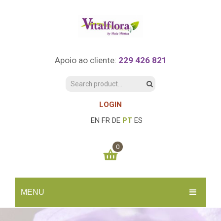
Apoio ao cliente:
229 426 821
LOGIN
EN
FR
DE
PT
ES
0
You have no items in your shopping cart
MENU
0.00
€
SUBTOTAL:
INÍCIO