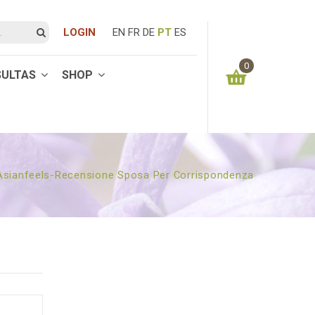
LOGIN
EN
FR
DE
PT
ES
0
SULTAS
SHOP
You have no items in your shopping cart
0.00
€
SUBTOTAL:
asianfeels-Recensione Sposa Per Corrispondenza