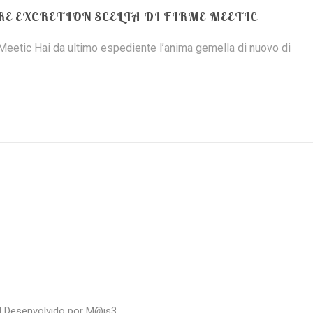
E EXCRETION SCELTA DI FIRME MEETIC
 Meetic Hai da ultimo espediente l’anima gemella di nuovo di
| Desenvolvido por
M@is3