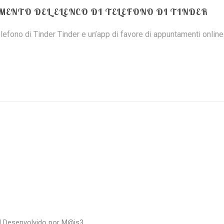
MENTO DEL ELENCO DI TELEFONO DI TINDER
efono di Tinder Tinder e un’app di favore di appuntamenti online.
| Desenvolvido por
M@is3