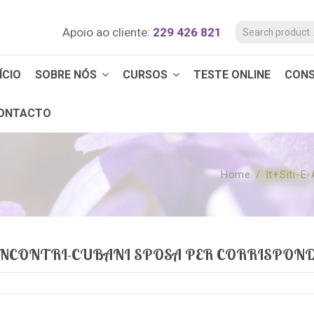
Apoio ao cliente:
229 426 821
ÍCIO
SOBRE NÓS
CURSOS
TESTE ONLINE
CON
ONTACTO
Home
/
It+siti-E
I-INCONTRI-CUBANI SPOSA PER CORRISPON