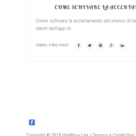
COME SCHIVARE LA ACCERTA
Come schivare la accertamento del elenco di tel
utenti dell’app di
SHARE THIS POST
Copyright © 2019 Vitalflora Lda. |
Termos e Condições