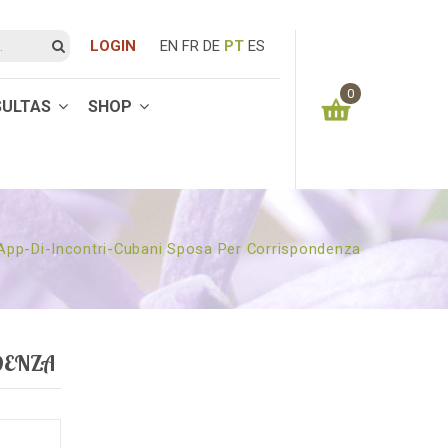
LOGIN
EN
FR
DE
PT
ES
0
SULTAS
SHOP
You have no items in your shopping cart
0.00
€
SUBTOTAL:
-App-Di-Incontri-Cubani Sposa Per Corrispondenza
DENZA