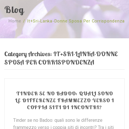
Blog
SOBRE NÓS
Home
/
It+sri-Lanka-Donne Sposa Per Corrispondenza
CURSOS
Quem Somos
TESTE ONLINE
Revenda
Agenda
CONSULTAS
Publicações
Marcação Online
Category Archives:
IT+SRI-LANKA-DONNE
SHOP
Faqs
Florais St. Germain
Florais Sant Germain
SPOSA PER CORRISPONDENZA
CONTACTO
O Fundamento
Barras de Access
Florais St. Germain
Curso Barras Access
Acces Facelifit
Bom coração
Workshops – Agenda
Processos corporais
Livros
TINDER SE NO BADOO: QUALI SONO
LE DIFFERENZE FRAMMEZZO VERSO I
Consultas Online
Vários
COPPIA SITI DI INCONTRI?
Tinder se no Badoo: quali sono le differenze
frammezzo verso i coppia siti di incontri? Tra i siti