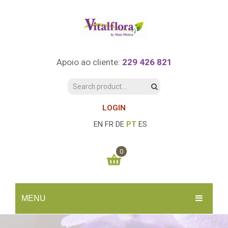
Apoio ao cliente:
229 426 821
LOGIN
EN
FR
DE
PT
ES
0
You have no items in your shopping cart
MENU
0.00
€
SUBTOTAL:
INÍCIO