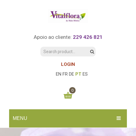
Apoio ao cliente:
229 426 821
LOGIN
EN
FR
DE
PT
ES
0
You have no items in your shopping cart
MENU
0.00
€
SUBTOTAL:
INÍCIO